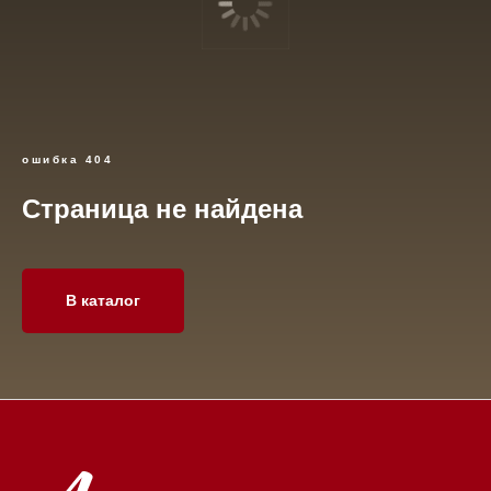
ошибка 404
Страница не найдена
Каталог
О нас
Диваны
О компании
В каталог
Матрасы
Контакты
Кровати
Обратная связь
Кресла
Вакансии
Подушки
Банкетки